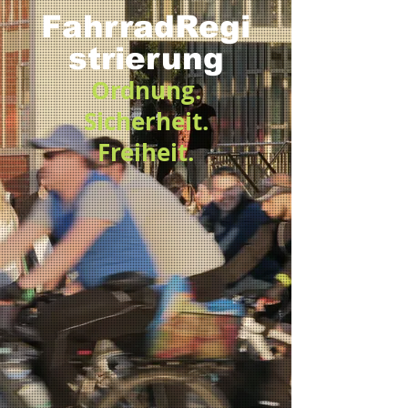
FahrradRegi
strierung
Ordnung.
Sicherheit.
Freiheit.