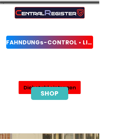
FAHNDUNGs-CONTROL • LIVE-CHECK
internationales DiebstahlSchutz- und
FahndungsNetzwerk
Diebstahl eintragen
SHOP