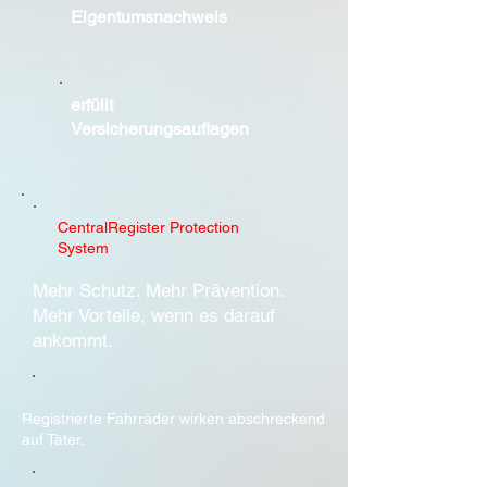
Eigentumsnachweis
erfüllt
Versicherungsauflagen
CentralRegister Protection
System
Mehr Schutz. Mehr Prävention.
Mehr Vorteile, wenn es darauf
ankommt.
Registrierte Fahrräder wirken abschreckend
auf Täter.