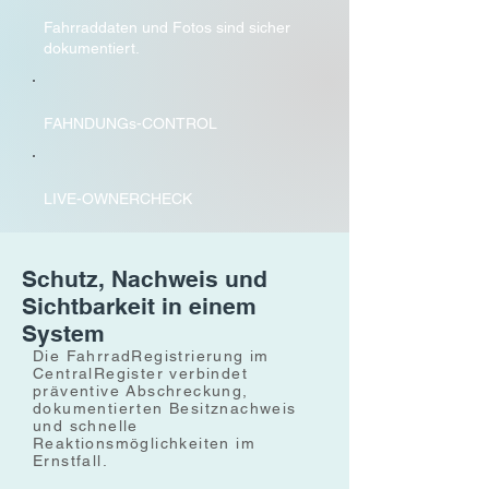
Fahrraddaten und Fotos sind sicher
dokumentiert.
FAHNDUNGs-CONTROL
LIVE-OWNERCHECK
Schutz, Nachweis und
Sichtbarkeit in einem
System
Die FahrradRegistrierung im
CentralRegister verbindet
präventive Abschreckung,
dokumentierten Besitznachweis
und schnelle
Reaktionsmöglichkeiten im
Ernstfall.