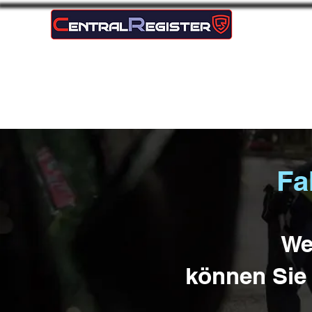
internationales DiebstahlSchutz- und FahndungsNetzwerk
Home
online registrieren
Fa
We
können Sie 