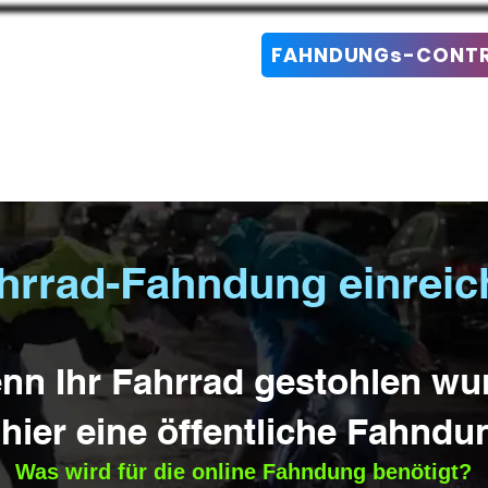
FAHNDUNGs-CONTRO
Fahrrad IDENT & PROTECTION
Ski-IDEN
hrrad-Fahndung einreic
nn Ihr Fahrrad gestohlen wu
hier eine öffentliche Fahndu
Was wird für die online Fahndung benötigt?