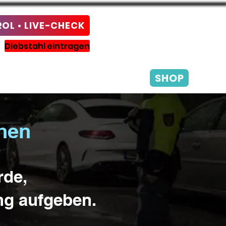
L • LIVE-CHECK
Diebstahl eintragen
SHOP
T
BAUMA-IDENT
hen
rde,
ng aufgeben.