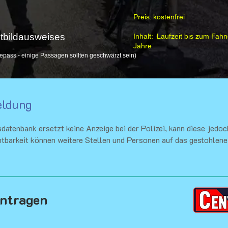
Preis: kostenfrei
chtbildausweises
Inhalt:
Laufzeit bis zum Fahn
Jahre
epass - einige Passagen sollten geschwärzt sein)
eldung
datenbank ersetzt keine Anzeige bei der Polizei, kann diese jedoc
chtbarkeit können weitere Stellen und Personen auf das gestohlen
intragen