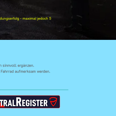
dungserfolg - maximal jedoch 5
h sinnvoll ergänzen.
e Fahrrad aufmerksam werden.