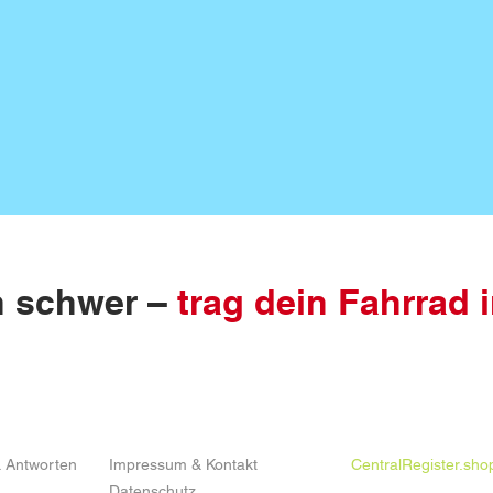
n schwer –
trag dein Fahrrad i
 & Info
rechtliche Informationen
Shop
 Antworten
Impressum & Kontakt
CentralRegister.sho
Datenschutz