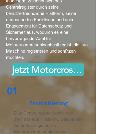
Insgesamt zeichnet sich das
Centralregister durch seine
benutzerfreundliche Plattform, seine
umfassenden Funktionen und sein
Engagement für Datenschutz und
Sicherheit aus, wodurch es eine
hervorragende Wahl für
Motorcrossmaschinenbesitzer ist, die ihre
Maschine registrieren und schützen
möchten.
jetzt Motorcrossmaschine registrieren
01
Zentralisierung
Das Centralregister bietet eine
zentralisierte Plattform, welche das
Auffinden registrierter
Motorcrossmaschinen über