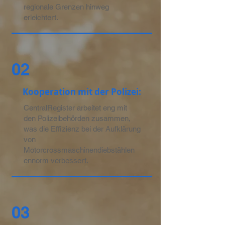
regionale Grenzen hinweg
erleichtert.
02
Kooperation mit der Polizei:
CentralRegister arbeitet eng mit
den Polizeibehörden zusammen,
was die Effizienz bei der Aufklärung
von
Motorcrossmaschinendiebstählen
ennorm verbessert.
03