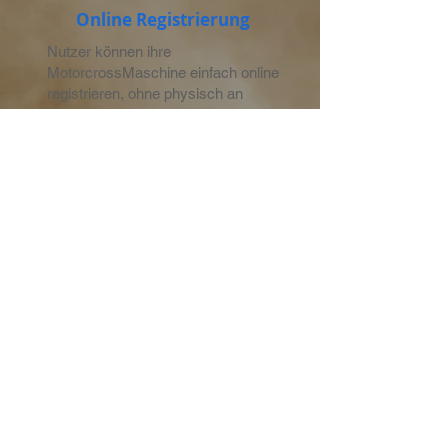
Online Registrierung
Nutzer können ihre
MotorcrossMaschine einfach online
registrieren, ohne physisch an
einem Ort erscheinen zu müssen.
04
überragender Datenschutz
Der Datenschutz wird besonders
großgeschrieben, um die
persönlichen Informationen des
Bbesitzer zu schützen.