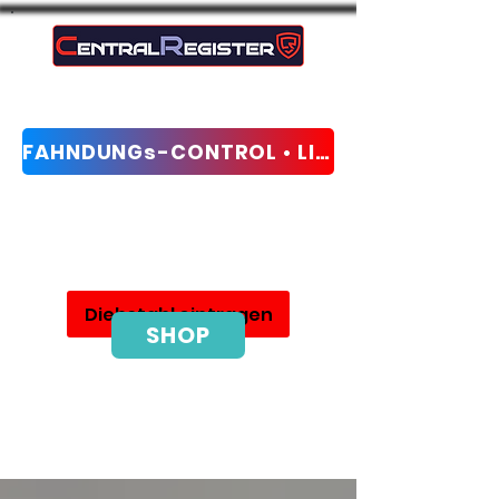
FAHNDUNGs-CONTROL • LIVE-CHECK
Netwerk voor diefstalbescherming en
opsporing
Diebstahl eintragen
SHOP