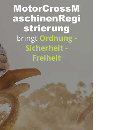
MotorCrossM
aschinenRegi
strierung
Ordnung -
bringt
Sicherheit -
Freiheit