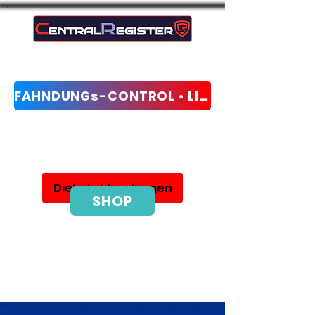
FAHNDUNGs-CONTROL • LIVE-CHECK
Sieć ochrony przed kradzieżą i odzyskiwania
Diebstahl eintragen
SHOP