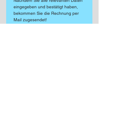
Nachdem Sie alle relevanten Daten 
eingegeben und bestätigt haben, 
bekommen Sie die Rechnung per 
Mail zugesendet!
Nach Zahlungseingang erhalten Sie 
Ihre Registrierungsbestätigung 
innerhalb von max. 48h per Mail.
Bitte kontrollieren Sie hierfür auch 
Ihren SPAM-Ordner.
Fragen zur Onlineregistrierung 
beantworten wir ihnen gerne über 
unser Kontaktformular.
Einreichen