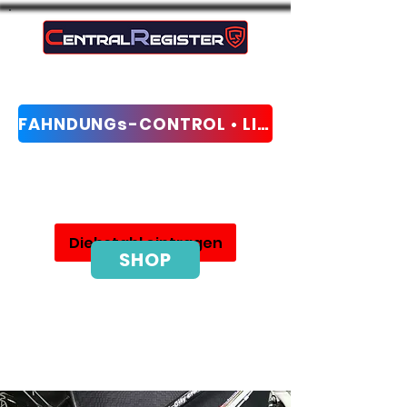
FAHNDUNGs-CONTROL • LIVE-CHECK
Sieć ochrony przed kradzieżą i odzyskiwania
Diebstahl eintragen
SHOP