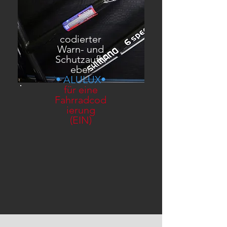
codierter
Warn- und
Schutzaufkl
eber
• ALULUX•
für eine
Fahrradcod
ierung
(EIN)