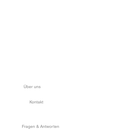
über CentralRegister
Über uns
Kontakt
Service & Info
Fragen & Antworten