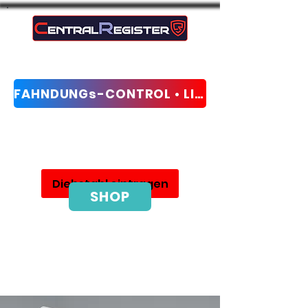
FAHNDUNGs-CONTROL • LIVE-CHECK
Sieć ochrony przed kradzieżą i odzyskiwania
Diebstahl eintragen
SHOP