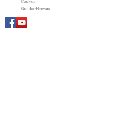
Cookies
Gender-Hinweis
rechtliche
Informationen
Impressum & Kontakt
Datenschutz
AGB
Shop
CentralRegister.shop
©
2023-2026
CentralRegister •
Powered IDENTIFY-SYSTEM |
Unternehmensgruppe H+B • All