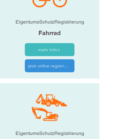
EigentumsSchutzRegistrierung
Fahrrad
mehr Info´s
jetzt online registrieren
EigentumsSchutzRegistrierung