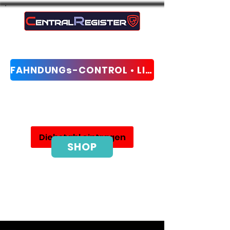
FAHNDUNGs-CONTROL • LIVE-CHECK
Sieć ochrony przed kradzieżą i odzyskiwania
Diebstahl eintragen
SHOP