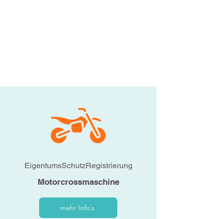
EigentumsSchutzRegistrierung
Motorcrossmaschine
mehr Info´s