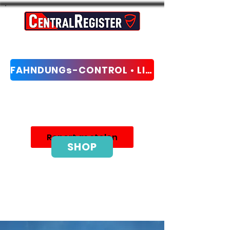
FAHNDUNGs-CONTROL • LIVE-CHECK
Theft Protection and Recovery Network
Report as stolen
SHOP