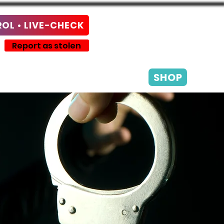
L • LIVE-CHECK
Report as stolen
SHOP
Bicycle Protection
n