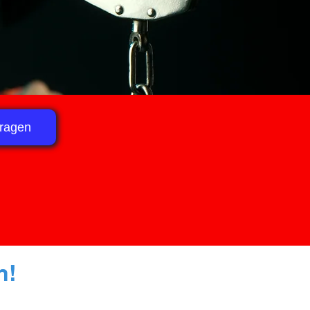
tragen
n!