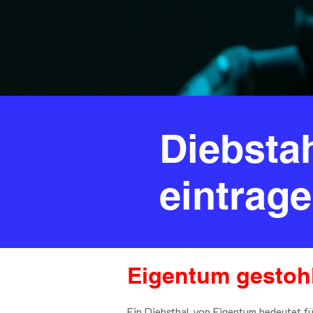
Diebsta
eintrag
Eigentum gestoh
Ein Diebsthal von Eigentum bedeutet fü