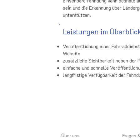
einsehbare Fahndung kann deshalb auc
sein und die Erkennung über Länder
unterstützen.
Leistungen im Überblic
Veröffentlichung einer Fahrraddiebs
Website
zusätzliche Sichtbarkeit neben der 
einfache und schnelle Veröffentlich
langfristige Verfügbarkeit der Fahnd
über CentralRegister
Service
Über uns
Fragen &