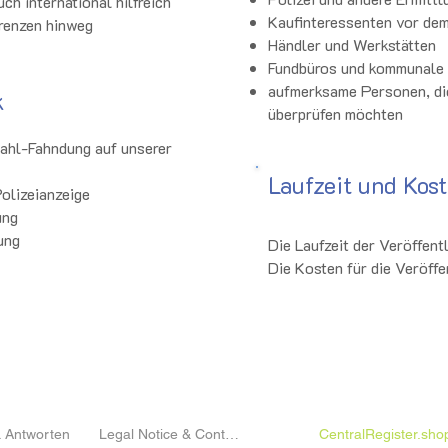
h international hilfreich
Kaufinteressenten vor dem
grenzen hinweg
Händler und Werkstätten
Fundbüros und kommunale 
aufmerksame Personen, die
k
überprüfen möchten
tahl-Fahndung auf unserer
Laufzeit und Kos
Polizeianzeige
ung
ung
Die Laufzeit der Veröffent
Die Kosten für die Veröff
 & Info
rechtliche Informationen
Shop
 Antworten
Legal Notice & Contact
CentralRegister.sho