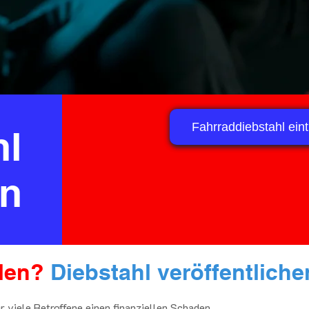
Fahrraddiebstahl ein
hl
en
len?
Diebstahl veröffentliche
r viele Betroffene einen finanziellen Schaden.